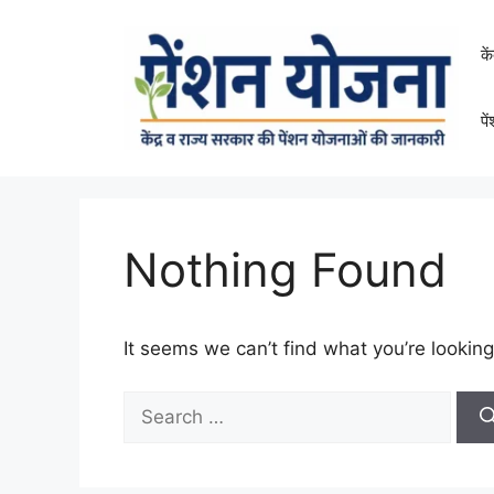
Skip
to
के
content
पे
Nothing Found
It seems we can’t find what you’re looking
Search
for: